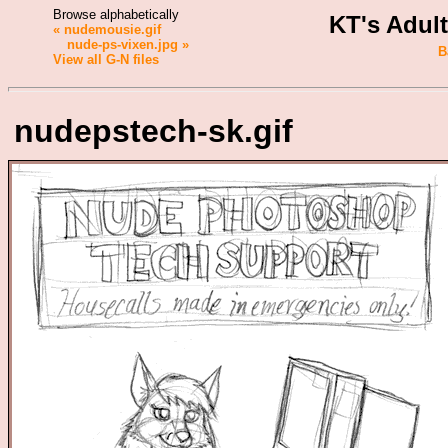
Browse alphabetically
KT's Adul
« nudemousie.gif
nude-ps-vixen.jpg »
B
View all G-N files
nudepstech-sk.gif